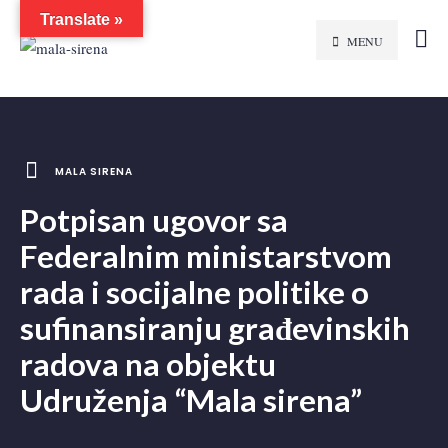
Translate »
MENU
MALA SIRENA
Potpisan ugovor sa
Federalnim ministarstvom
rada i socijalne politike o
sufinansiranju građevinskih
radova na objektu
Udruženja “Mala sirena”