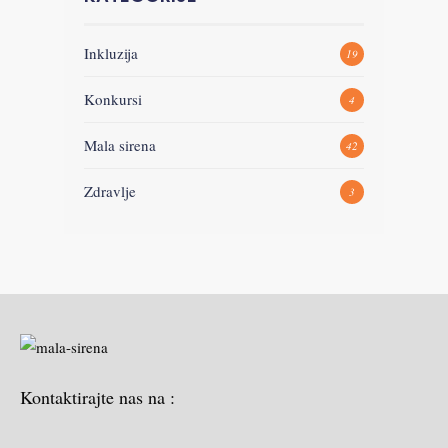
Inkluzija
19
Konkursi
4
Mala sirena
42
Zdravlje
3
Kontaktirajte nas na :