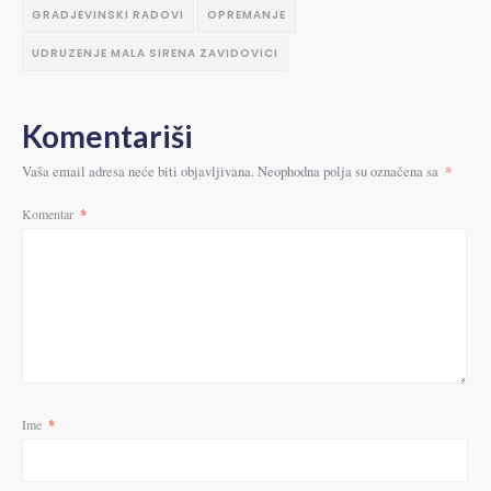
GRADJEVINSKI RADOVI
OPREMANJE
UDRUZENJE MALA SIRENA ZAVIDOVICI
Komentariši
*
Vaša email adresa neće biti objavljivana.
Neophodna polja su označena sa
Komentar
*
Ime
*