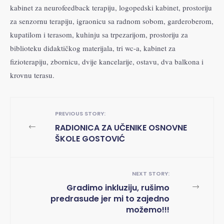
kabinet za neurofeedback terapiju, logopedski kabinet, prostoriju
za senzornu terapiju, igraonicu sa radnom sobom, garderoberom,
kupatilom i terasom, kuhinju sa trpezarijom, prostoriju za
biblioteku didaktičkog materijala, tri wc-a, kabinet za
fizioterapiju, zbornicu, dvije kancelarije, ostavu, dva balkona i
krovnu terasu.
PREVIOUS STORY:
←
RADIONICA ZA UČENIKE OSNOVNE
ŠKOLE GOSTOVIĆ
NEXT STORY:
→
Gradimo inkluziju, rušimo
predrasude jer mi to zajedno
možemo!!!