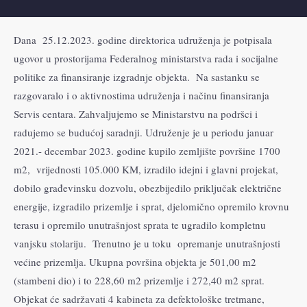
Dana 25.12.2023. godine direktorica udruženja je potpisala
ugovor u prostorijama Federalnog ministarstva rada i socijalne
politike za finansiranje izgradnje objekta. Na sastanku se
razgovaralo i o aktivnostima udruženja i načinu finansiranja
Servis centara. Zahvaljujemo se Ministarstvu na podršci i
radujemo se budućoj saradnji. Udruženje je u periodu januar
2021.- decembar 2023. godine kupilo zemljište površine 1700
m2, vrijednosti 105.000 KM, izradilo idejni i glavni projekat,
dobilo građevinsku dozvolu, obezbijedilo priključak električne
energije, izgradilo prizemlje i sprat, djelomično opremilo krovnu
terasu i opremilo unutrašnjost sprata te ugradilo kompletnu
vanjsku stolariju. Trenutno je u toku opremanje unutrašnjosti
većine prizemlja. Ukupna površina objekta je 501,00 m2
(stambeni dio) i to 228,60 m2 prizemlje i 272,40 m2 sprat.
Objekat će sadržavati 4 kabineta za defektološke tretmane,