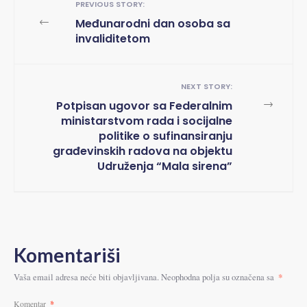
PREVIOUS STORY:
←
Međunarodni dan osoba sa
invaliditetom
NEXT STORY:
→
Potpisan ugovor sa Federalnim
ministarstvom rada i socijalne
politike o sufinansiranju
građevinskih radova na objektu
Udruženja “Mala sirena”
Komentariši
*
Vaša email adresa neće biti objavljivana.
Neophodna polja su označena sa
Komentar
*