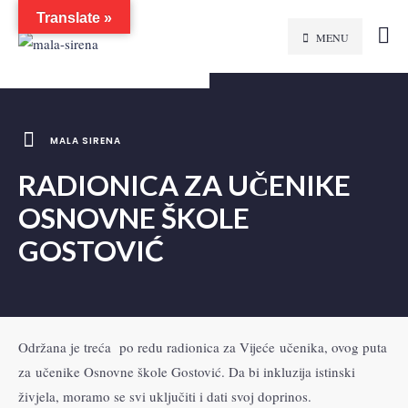
Translate »
MENU
MALA SIRENA
RADIONICA ZA UČENIKE
OSNOVNE ŠKOLE
GOSTOVIĆ
Održana je treća po redu radionica za Vijeće učenika, ovog puta
za učenike Osnovne škole Gostović. Da bi inkluzija istinski
živjela, moramo se svi uključiti i dati svoj doprinos.