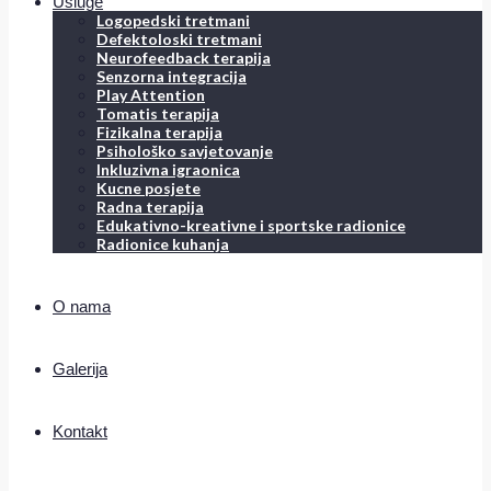
Usluge
Logopedski tretmani
Defektoloski tretmani
Neurofeedback terapija
Senzorna integracija
Play Attention
Tomatis terapija
Fizikalna terapija
Psihološko savjetovanje
Inkluzivna igraonica
Kucne posjete
Radna terapija
Edukativno-kreativne i sportske radionice
Radionice kuhanja
O nama
Galerija
Kontakt