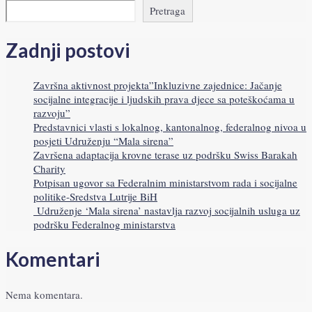
Pretraga
Zadnji postovi
Završna aktivnost projekta”Inkluzivne zajednice: Jačanje
socijalne integracije i ljudskih prava djece sa poteškoćama u
razvoju”
Predstavnici vlasti s lokalnog, kantonalnog, federalnog nivoa u
posjeti Udruženju “Mala sirena”
Završena adaptacija krovne terase uz podršku Swiss Barakah
Charity
Potpisan ugovor sa Federalnim ministarstvom rada i socijalne
politike-Sredstva Lutrije BiH
Udruženje ‘Mala sirena’ nastavlja razvoj socijalnih usluga uz
podršku Federalnog ministarstva
Komentari
Nema komentara.