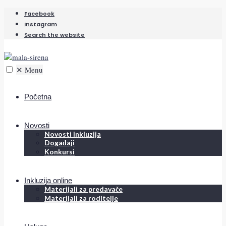
Facebook
Instagram
Search the website
✕
Menu
Početna
Novosti
Novosti inkluzija
Događaji
Konkursi
Inkluzija online
Materijali za predavače
Materijali za roditelje