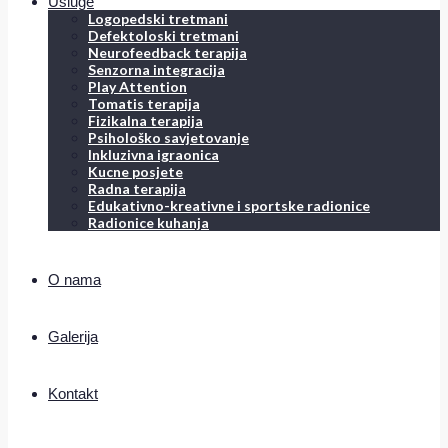
Usluge
Logopedski tretmani
Defektoloski tretmani
Neurofeedback terapija
Senzorna integracija
Play Attention
Tomatis terapija
Fizikalna terapija
Psihološko savjetovanje
Inkluzivna igraonica
Kucne posjete
Radna terapija
Edukativno-kreativne i sportske radionice
Radionice kuhanja
O nama
Galerija
Kontakt