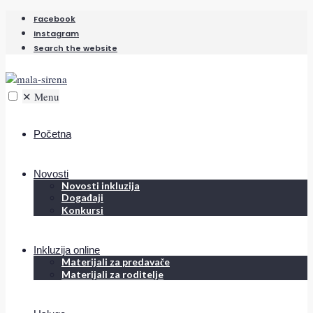
Facebook
Instagram
Search the website
✕
Menu
Početna
Novosti
Novosti inkluzija
Događaji
Konkursi
Inkluzija online
Materijali za predavače
Materijali za roditelje