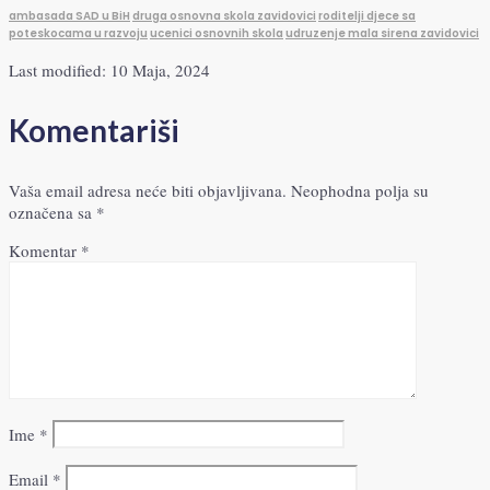
ambasada SAD u BiH
druga osnovna skola zavidovici
roditelji djece sa
poteskocama u razvoju
ucenici osnovnih skola
udruzenje mala sirena zavidovici
Last modified: 10 Maja, 2024
Komentariši
Vaša email adresa neće biti objavljivana.
Neophodna polja su
označena sa
*
Komentar
*
Ime
*
Email
*