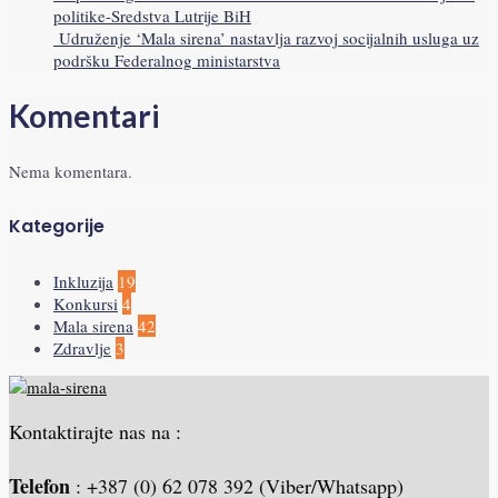
politike-Sredstva Lutrije BiH
Udruženje ‘Mala sirena’ nastavlja razvoj socijalnih usluga uz
podršku Federalnog ministarstva
Komentari
Nema komentara.
Kategorije
Inkluzija
19
Konkursi
4
Mala sirena
42
Zdravlje
3
Kontaktirajte nas na :
Telefon
: +387 (0) 62 078 392 (Viber/Whatsapp)