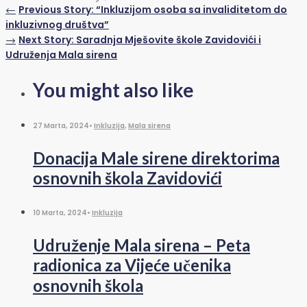
←
Previous Story:
“Inkluzijom osoba sa invaliditetom do
inkluzivnog društva”
→
Next Story:
Saradnja Mješovite škole Zavidovići i
Udruženja Mala sirena
You might also like
27 Marta, 2024
•
Inkluzija
,
Mala sirena
Donacija Male sirene direktorima
osnovnih škola Zavidovići
10 Marta, 2024
•
Inkluzija
Udruženje Mala sirena – Peta
radionica za Vijeće učenika
osnovnih škola