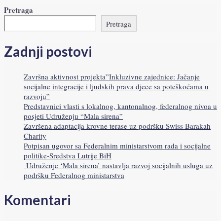
Pretraga
Pretraga
Zadnji postovi
Završna aktivnost projekta”Inkluzivne zajednice: Jačanje
socijalne integracije i ljudskih prava djece sa poteškoćama u
razvoju”
Predstavnici vlasti s lokalnog, kantonalnog, federalnog nivoa u
posjeti Udruženju “Mala sirena”
Završena adaptacija krovne terase uz podršku Swiss Barakah
Charity
Potpisan ugovor sa Federalnim ministarstvom rada i socijalne
politike-Sredstva Lutrije BiH
Udruženje ‘Mala sirena’ nastavlja razvoj socijalnih usluga uz
podršku Federalnog ministarstva
Komentari