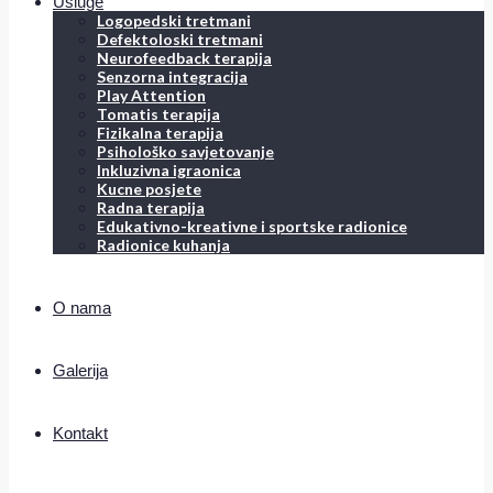
Usluge
Logopedski tretmani
Defektoloski tretmani
Neurofeedback terapija
Senzorna integracija
Play Attention
Tomatis terapija
Fizikalna terapija
Psihološko savjetovanje
Inkluzivna igraonica
Kucne posjete
Radna terapija
Edukativno-kreativne i sportske radionice
Radionice kuhanja
O nama
Galerija
Kontakt