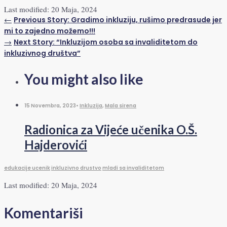
Last modified: 20 Maja, 2024
←
Previous Story:
Gradimo inkluziju, rušimo predrasude jer
mi to zajedno možemo!!!
→
Next Story:
“Inkluzijom osoba sa invaliditetom do
inkluzivnog društva”
You might also like
15 Novembra, 2023
•
Inkluzija
,
Mala sirena
Radionica za Vijeće učenika O.Š.
Hajderovići
edukacije ucenik
inkluzivno drustvo
mladi sa invaliditetom
Last modified: 20 Maja, 2024
Komentariši