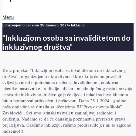
Doniraj
Menu
Udruzenjemalasirena
•
25 Januara, 2024
•
Inkluzija
“Inkluzijom osoba sa invaliditetom do
inkluzivnog društva”
Kroz projekat “Inkluzijom osoba sa invaliditetom do inkluzivnog
društva”, organizujemo niz aktivnosti kroz koje ćemo povećati
svijest javnosti o potrebama osoba sa invaliditetom, edukovati
učenike, nastavnike , roditelje i djecu i mlade tipičnog rasta i razvoja
te stvoriti inkluzivno društvo gdje će djeca i mladi sa invaliditetom
biti u potpunosti prihvaćeni i poštovani. Dana 25.1.2024.. godine
naša omladina se družila sa učenicima JU”Prva osnovna škola”
Zavidovići . Svi smo istinski uživali u zanimljivoj radionici i
druženju. Nadamo se da će današnja poznanstva prerasti u prava
prijateljstva. Gradimo inkluziju, rušimo predrasude jer mi to zajedno
možemo!!!