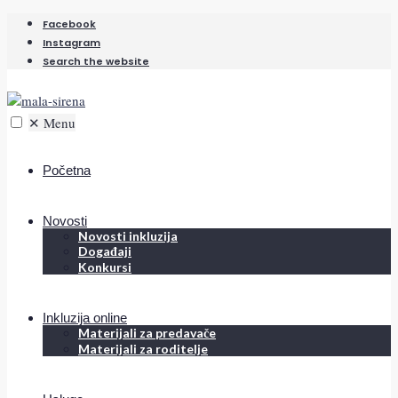
Facebook
Instagram
Search the website
✕
Menu
Početna
Novosti
Novosti inkluzija
Događaji
Konkursi
Inkluzija online
Materijali za predavače
Materijali za roditelje