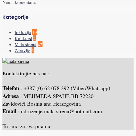
Nema komentara.
Kategorije
Inkluzija
19
Konkursi
4
Mala sirena
42
Zdravlje
3
Kontaktirajte nas na :
Telefon
: +387 (0) 62 078 392 (Viber/Whatsapp)
Adresa
: MEHMEDA SPAHE BB 72220
Zavidovići Bosnia and Herzegovina
Email
: udruzenje.mala.sirena@hotmail.com
Tu smo za sva pitanja