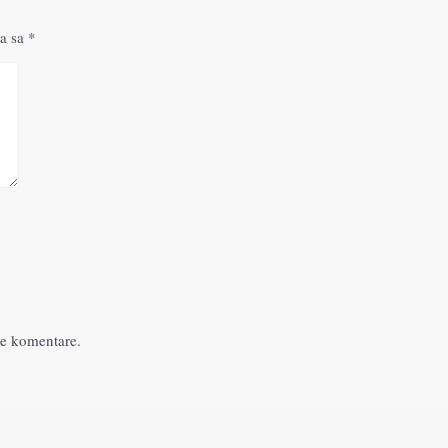
a sa
*
će komentare.