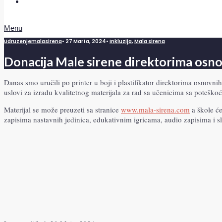
Doniraj
Menu
Udruzenjemalasirena
•
27 Marta, 2024
•
Inkluzija
,
Mala sirena
Donacija Male sirene direktorima osno
Danas smo uručili po printer u boji i plastifikator direktorima osnovn
uslovi za izradu kvalitetnog materijala za rad sa učenicima sa poteško
Materijal se može preuzeti sa stranice
www.
mala-sirena.com
a škole će
zapisima nastavnih jedinica, edukativnim igricama, audio zapisima i