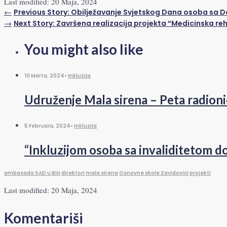
Last modified: 20 Maja, 2024
←
Previous Story:
Obilježavanje Svjetskog Dana osoba sa
→
Next Story:
Završena realizacija projekta “Medicinska reh
You might also like
10 Marta, 2024
•
Inkluzija
Udruženje Mala sirena – Peta radioni
5 Februara, 2024
•
Inkluzija
“Inkluzijom osoba sa invaliditetom d
ambasada SAD u BiH
direktori
mala sirena
Osnovne skole Zavidovici
projekti
Last modified: 20 Maja, 2024
Komentariši