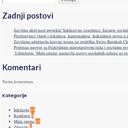
Zadnji postovi
Završna aktivnost projekta”Inkluzivne zajednice: Jačanje socijal
Predstavnici vlasti s lokalnog, kantonalnog, federalnog nivoa u
Završena adaptacija krovne terase uz podršku Swiss Barakah Ch
Potpisan ugovor sa Federalnim ministarstvom rada i socijalne pol
Udruženje ‘Mala sirena’ nastavlja razvoj socijalnih usluga uz 
Komentari
Nema komentara.
Kategorije
Inkluzija
19
Konkursi
4
Mala sirena
42
Zdravlje
3