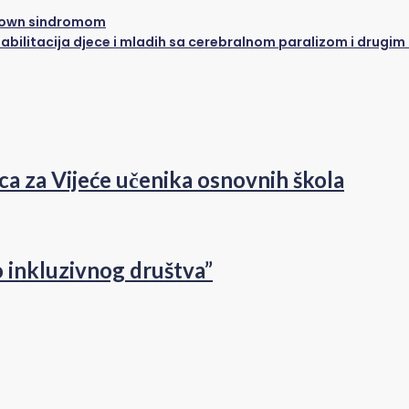
 Down sindromom
abilitacija djece i mladih sa cerebralnom paralizom i drugim
ca za Vijeće učenika osnovnih škola
o inkluzivnog društva”