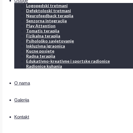
Usluge
Logopedski tretmani
Defektoloski tretmani
Neurofeedback terapija
Senzorna integracija
Play Attention
Tomatis terapija
Fizikalna terapija
Psihološko savjetovanje
Inkluzivna igraonica
Kucne posjete
Radna terapija
Edukativno-kreativne i sportske radionice
Radionice kuhanja
O nama
Galerija
Kontakt