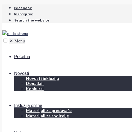
Facebook
Instagram
Search the website
✕
Menu
Početna
Novosti
Novosti inkluzija
Događaji
Konkursi
Inkluzija online
Materijali za predavače
Materijali za roditelje