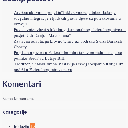
Završna aktivnost projekta”Inkluzivne zajednice: Jačanje
socijalne integracije i ljudskih prava djece sa poteškoćama u
razvoju”
Predstavnici vlasti s lokalnog, kantonalnog, federalnog nivoa u
posjeti Udruženju “Mala sirena”
Završena adaptacija krovne terase uz podršku Swiss Barakah
Charity
Potpisan ugovor sa Federalnim ministarstvom rada i socijalne
politike-Sredstva Lutrije BiH
Udruženje ‘Mala sirena’ nastavlja razvoj socijalnih usluga uz
podršku Federalnog ministarstva
Komentari
Nema komentara.
Kategorije
Inkluzija
19