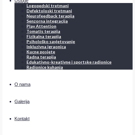
Usluge
Logopedski tretmani
Defektoloski tretmani
Neurofeedback terapija
Senzorna integracija
Play Attention
Tomatis terapija
Fizikalna terapija
Psihološko savjetovanje
Inkluzivna igraonica
Kucne posjete
Radna terapija
Edukativno-kreativne i sportske radionice
Radionice kuhanja
O nama
Galerija
Kontakt