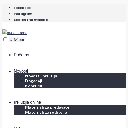
Facebook
Instagram
Search the website
✕
Menu
Početna
Novosti
Novosti inkluzija
Događaji
Konkursi
Inkluzija online
Materijali za predavače
Materijali za roditelje