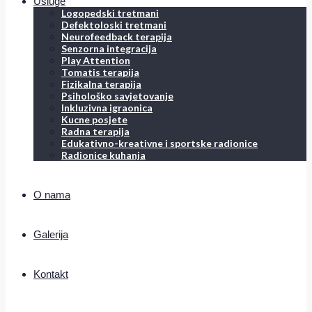
Usluge
Logopedski tretmani
Defektoloski tretmani
Neurofeedback terapija
Senzorna integracija
Play Attention
Tomatis terapija
Fizikalna terapija
Psihološko savjetovanje
Inkluzivna igraonica
Kucne posjete
Radna terapija
Edukativno-kreativne i sportske radionice
Radionice kuhanja
O nama
Galerija
Kontakt