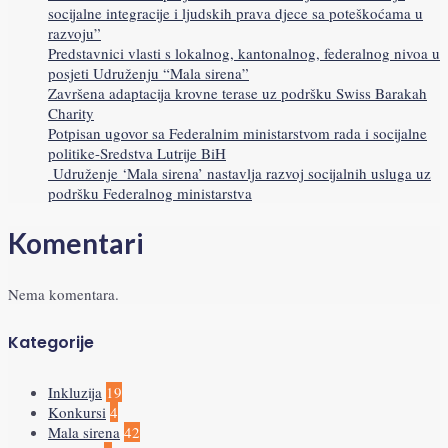
socijalne integracije i ljudskih prava djece sa poteškoćama u
razvoju”
Predstavnici vlasti s lokalnog, kantonalnog, federalnog nivoa u
posjeti Udruženju “Mala sirena”
Završena adaptacija krovne terase uz podršku Swiss Barakah
Charity
Potpisan ugovor sa Federalnim ministarstvom rada i socijalne
politike-Sredstva Lutrije BiH
Udruženje ‘Mala sirena’ nastavlja razvoj socijalnih usluga uz
podršku Federalnog ministarstva
Komentari
Nema komentara.
Kategorije
Inkluzija
19
Konkursi
4
Mala sirena
42