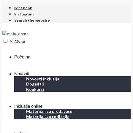
Facebook
Instagram
Search the website
✕
Menu
Početna
Novosti
Novosti inkluzija
Događaji
Konkursi
Inkluzija online
Materijali za predavače
Materijali za roditelje