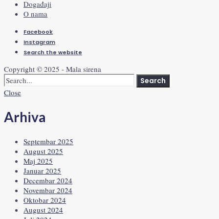
Događaji
O nama
Facebook
Instagram
Search the website
Copyright © 2025 - Mala sirena
Search
Close
Arhiva
Septembar 2025
August 2025
Maj 2025
Januar 2025
Decembar 2024
Novembar 2024
Oktobar 2024
August 2024