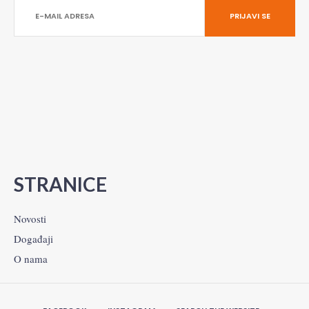
STRANICE
Novosti
Događaji
O nama